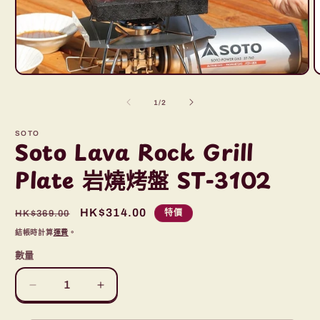
在
互
/
1
/
2
動
視
SOTO
窗
Soto Lava Rock Grill
中
開
Plate 岩燒烤盤 ST-3102
啟
多
媒
定
售
HK$314.00
特價
HK$369.00
體
價
價
檔
結帳時計算
運費
。
案
1
2
數量
Soto
Soto
Lava
Lava