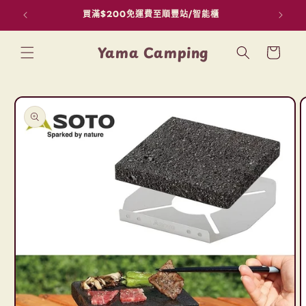
買滿$200免運費至順豐站/智能櫃
用F
跳至內容
購
Yama Camping
物
車
略過產品
資訊