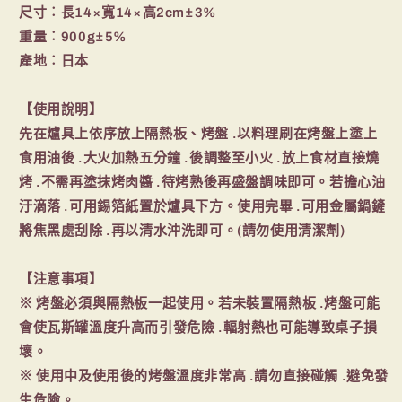
尺寸︰長14×寬14×高2cm±3%
重量︰900g±5%
產地︰日本
【使用說明】
先在爐具上依序放上隔熱板、烤盤 .以料理刷在烤盤上塗上
食用油後 .大火加熱五分鐘 .後調整至小火 .放上食材直接燒
烤 .不需再塗抹烤肉醬 .待烤熟後再盛盤調味即可。若擔心油
汙滴落 .可用錫箔紙置於爐具下方。使用完畢 .可用金屬鍋鏟
將焦黑處刮除 .再以清水沖洗即可。(請勿使用清潔劑)
【注意事項】
※ 烤盤必須與隔熱板一起使用。若未裝置隔熱板 .烤盤可能
會使瓦斯罐溫度升高而引發危險 .輻射熱也可能導致桌子損
壞。
※ 使用中及使用後的烤盤溫度非常高 .請勿直接碰觸 .避免發
生危險。