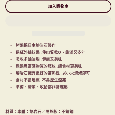
Rock
Rock
Grill
Grill
加入購物車
Plate
Plate
岩
岩
燒
燒
烤
烤
盤
盤
ST-
ST-
烤盤採日本熔岩石製作
3102
3102
遠紅外線效果 .使肉質軟Q、飽滿又多汁
數
數
吸收多餘油脂 .健康又美味
量
量
透過豐富礦物質的釋放 .讓食材更美味
減
增
熔岩石擁有良好的蓄熱性 .以小火燒烤即可
少
加
食材不易燒焦 .不易產生煙霧
準備、清潔、收拾都非常輕鬆
材質︰本體：熔岩石／隔熱板：不鏽鋼