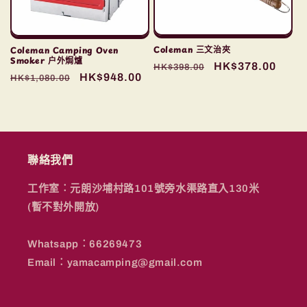
Coleman 三文治夾
Coleman Camping Oven
Smoker 户外焗爐
定
售
HK$378.00
HK$398.00
定
售
HK$948.00
HK$1,080.00
價
價
價
價
聯絡我們
工作室︰元朗沙埔村路101號旁水渠路直入130米
(暫不對外開放)
Whatsapp︰66269473
Email︰yamacamping@gmail.com