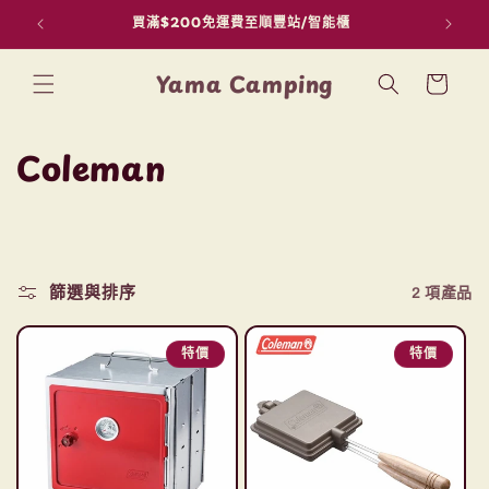
買滿$200免運費至順豐站/智能櫃
用F
跳至內容
購
Yama Camping
物
車
商
Coleman
品
系
列
篩選與排序
2 項產品
:
特價
特價