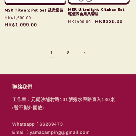
MSR Ultralight Kitchen Set
MSR Titan 2 Pot Set 鈦煲套裝
輕便煮食用具套裝
定
售
HK$1,690.00
定
售
HK$320.00
HK$400.00
價
HK$1,099.00
價
價
價
1
2
聯絡我們
工作室︰元朗沙埔村路101號旁水渠路直入130米
(暫不對外開放)
Whatsapp︰66269473
Email︰yamacamping@gmail.com