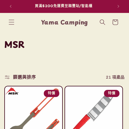
買滿$200免運費至順豐站/智能櫃
用F
跳至內容
購
Yama Camping
物
車
商
MSR
品
系
列
篩選與排序
21 項產品
:
特價
特價