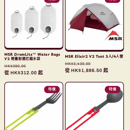
MSR DromLite™ Water Bags
MSR Elixir2 V2 Tent 3人/4人營
V2 輕量耐磨尼龍水袋
定
售
HK$3,430.00
定
售
HK$390.00
價
從 HK$1,886.50 起
價
價
從 HK$312.00 起
價
特價
特價