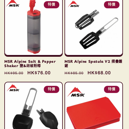
特價
特價
MSR Alpine Salt & Pepper
MSR Alpine Spatula V2 摺疊鑊
Shaker 鹽&胡椒粉樽
鏟
定
售
HK$76.00
定
售
HK$68.00
HK$95.00
HK$85.00
價
價
價
價
特價
特價