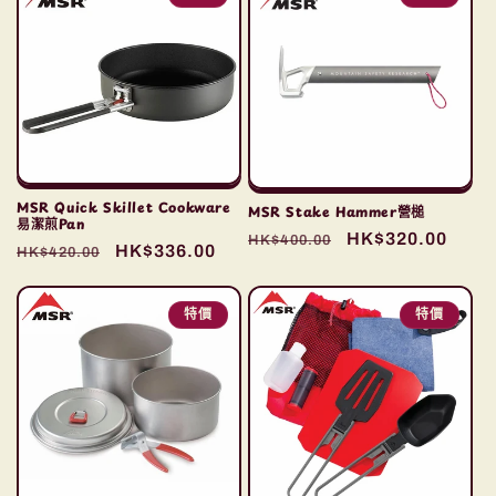
MSR Quick Skillet Cookware
MSR Stake Hammer營槌
易潔煎Pan
定
售
HK$320.00
HK$400.00
定
售
HK$336.00
HK$420.00
價
價
價
價
特價
特價