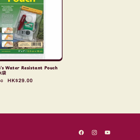
's Water Resistant Pouch
防水袋
售
HK$29.00
00
價
Facebook
Instagram
YouTube