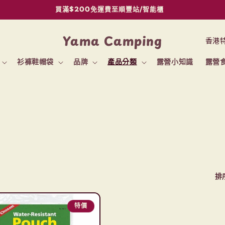
買滿$200免運費至順豐站/智能櫃
國
Yama Camping
家
衫褲鞋帽袋
品牌
產品分類
露營小知識
露營
/
地
區
排
特價