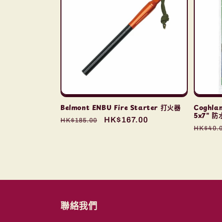
Belmont ENBU Fire Starter 打火器
Coghlan
5x7" 
定
售
HK$167.00
HK$185.00
定
HK$40.
價
價
價
聯絡我們