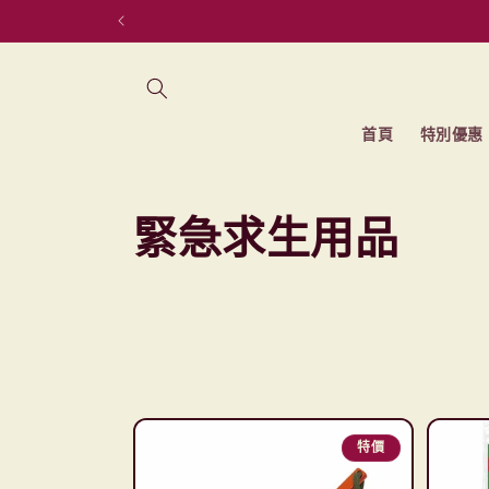
跳至內容
首頁
特別優惠
商
緊急求生用品
品
系
列
:
特價