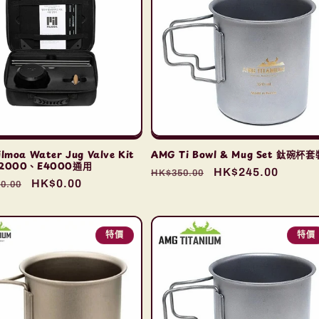
lmoa Water Jug Valve Kit
AMG Ti Bowl & Mug Set 鈦碗杯套
2000、E4000通用
定
售
HK$245.00
HK$350.00
售
HK$0.00
0.00
價
價
價
特價
特價