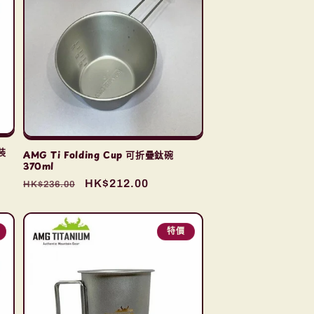
裝
AMG Ti Folding Cup 可折疊鈦碗
370ml
定
售
HK$212.00
HK$236.00
價
價
特價