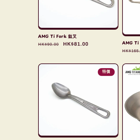
AMG Ti Fork 鈦叉
AMG Ti
定
售
HK$81.00
HK$90.00
定
價
價
HK$165
價
特價