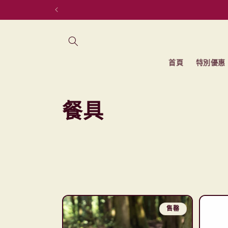
跳至內容
首頁
特別優惠
商
餐具
品
系
列
:
售罄