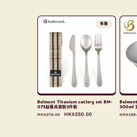
價
價
價
售罄
Belmont Titanium cutlery set BM-
Belmont
073鈦餐具套裝3件裝
300ml
定
售
HK$250.00
定
HK$278.00
HK$168
價
價
價