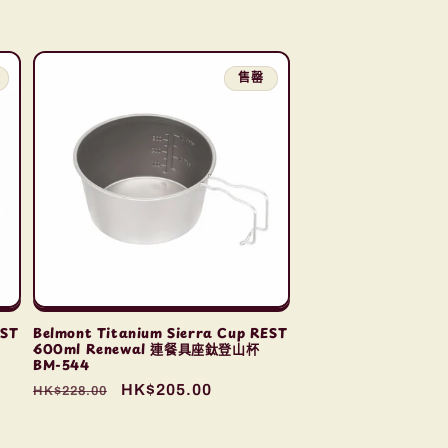
價
價
售罄
EST
Belmont Titanium Sierra Cup REST
600ml Renewal 連餐具座鈦登山杯
BM-544
定
售
HK$205.00
HK$228.00
價
價