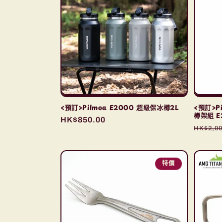
<預訂>Pilmoa E2000 超級保冰樽2L
<預訂>Pi
樽架組 E
定
HK$850.00
定
HK$2,00
價
價
特價