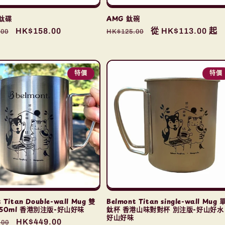
深鈦碟
AMG 鈦碗
售
HK$158.00
定
售
從 HK$113.00 起
.00
HK$125.00
價
價
價
特價
特價
 Titan Double-wall Mug 雙
Belmont Titan single-wall Mug
50ml 香港別注版-好山好味
鈦杯 香港山味對對杯 別注版-好山好水 
好山好味
售
HK$449.00
.00