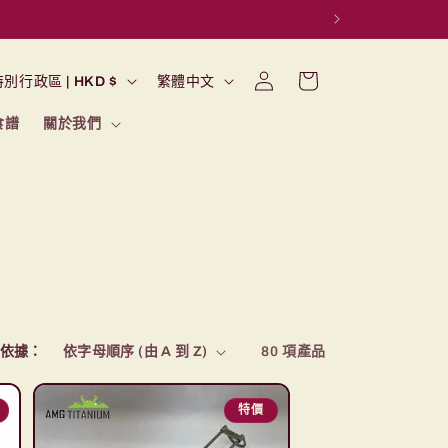
購
語
登
物
香港特別行政區 | HKD $
繁體中文
入
言
車
食譜
關於我們
依據：
80 項產品
特價