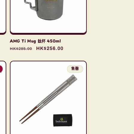
AMG Ti Mug 鈦杯 450ml
定
售
HK$256.00
HK$285.00
價
價
售罄