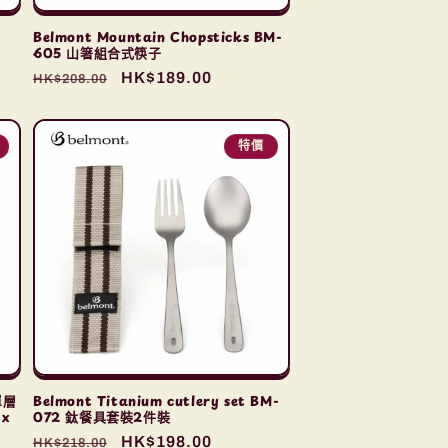
Belmont Mountain Chopsticks BM-
605 山箸組合式筷子
定
售
HK$189.00
HK$208.00
價
價
特價
 單層
Belmont Titanium cutlery set BM-
x
072 鈦餐具套裝2件裝
定
售
HK$198.00
HK$218.00