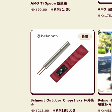
AMG Ti Spoon 鈦匙羹
AMG 
定
售
HK$81.00
HK$90.00
價
價
定
HK$175
價
售罄
Belmont
Belmont Outdoor Chopsticks 戶外筷
層鈦杯 4
子
定
定
售
HK$195.00
HK$458
HK$218.00