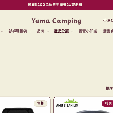
買滿$200免運費至順豐站/智能櫃
國
Yama Camping
家
衫褲鞋帽袋
品牌
產品分類
露營小知識
露營
/
地
區
排序
售罄
特價