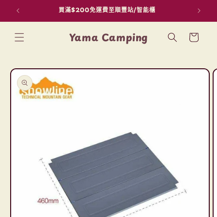
買滿$200免運費至順豐站/智能櫃
用F
跳至內容
購
Yama Camping
物
車
略過產品
資訊