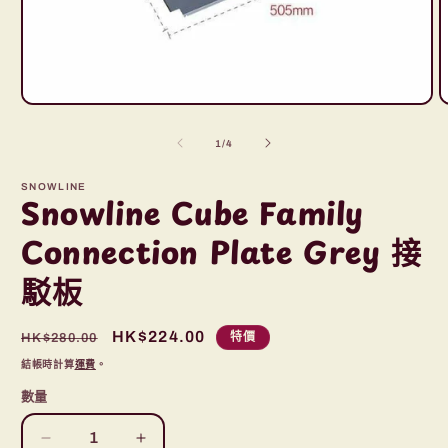
在
互
/
1
/
4
動
視
SNOWLINE
窗
Snowline Cube Family
中
開
Connection Plate Grey 接
啟
多
駁板
媒
體
檔
定
售
HK$224.00
特價
HK$280.00
案
1
2
價
價
結帳時計算
運費
。
數量
Snowline
Snowline