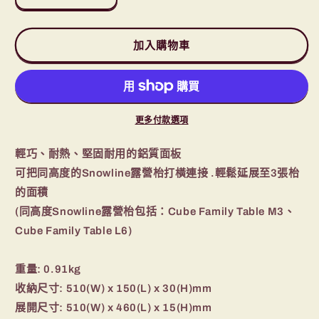
Cube
Cube
Family
Family
Connection
Connection
加入購物車
Plate
Plate
Grey
Grey
接
接
駁
駁
更多付款選項
板
板
數
數
輕巧、耐熱、堅固耐用的鋁質面板
量
量
可把同高度的Snowline露營枱打橫連接 .輕鬆延展至3張枱
減
增
的面積
少
加
(同高度Snowline露營枱包括：Cube Family Table M3、
Cube Family Table L6)
重量: 0.91kg
收納尺寸: 510(W) x 150(L) x 30(H)mm
展開尺寸: 510(W) x 460(L) x 15(H)mm