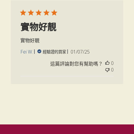
尋
評
價
實物好靚
實物好靚
Fei W.
01/07/25
發
經驗證的買家
布
0
這篇評論對您有幫助嗎？
日
0
期