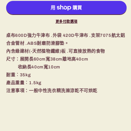
花
花
桌
桌
數
數
更多付款選項
量
量
減
增
桌布600
D強力牛津布 .外袋 420D牛津布 .
支架7075航太鋁
少
加
合金管材 .
ABS耐磨防滑腳墊。
內含綠建材(-天然植物纖維)板 .可直接放熱的食物
尺寸：展開長60cm寬38cm離地高40cm
收納長40cm寬10cm
耐重︰35kg
產品重量︰1.5kg
注意事項：一般中性洗衣精洗滌涼乾不可烘乾