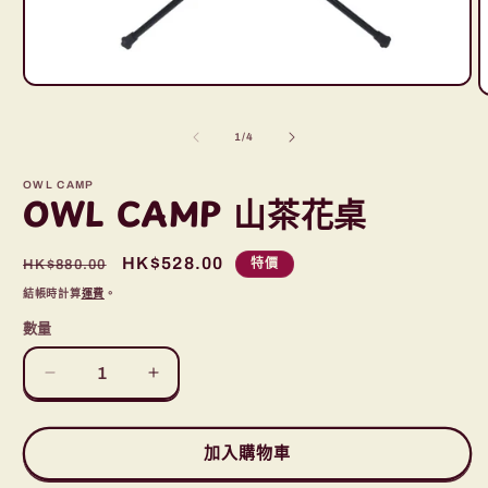
在
互
動
/
1
/
4
視
窗
OWL CAMP
OWL CAMP 山茶花桌
中
開
啟
多
定
售
HK$528.00
特價
HK$880.00
媒
價
價
結帳時計算
運費
。
體
檔
數量
案
1
2
OWL
OWL
CAMP
CAMP
山
山
加入購物車
茶
茶