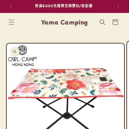
買滿$200免運費至順豐站/智能櫃
用F
跳至內容
購
Yama Camping
物
車
略過產品
資訊