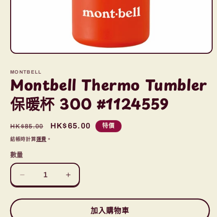
在
互
MONTBELL
動
Montbell Thermo Tumbler
視
窗
保暖杯 300 #1124559
中
開
啟
定
售
HK$65.00
特價
HK$85.00
多
價
價
結帳時計算
媒
運費
。
體
數量
檔
案
1
Montbell
Montbell
Thermo
Thermo
Tumbler
Tumbler
加入購物車
保
保