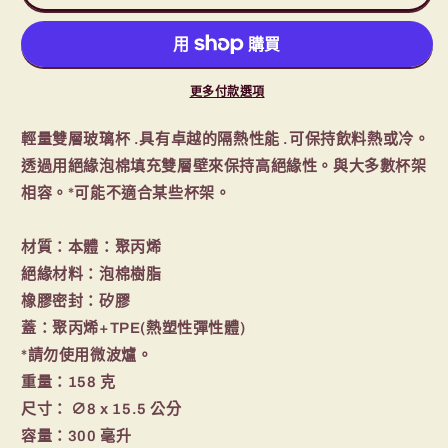
暖
暖
杯
杯
300
300
#1124559
#1124559
更多付款選項
數
數
量
量
輕量雙層玻璃杯 .具有卓越的隔熱性能 .可保持飲料熱或冷。
減
增
透過用絕緣泡棉填充雙層壁來保持高絕緣性。與大多數杯架
少
加
相容。*可能不適合某些杯架。
材質：本體：聚丙烯
絕緣材料：泡棉樹脂
橡膠密封：矽膠
蓋：聚丙烯+TPE(熱塑性彈性體)
*請勿使用微波爐。
重量：158 克
尺寸： ∅8 x 15.5 公分
容量：300 毫升