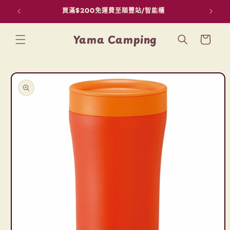
買滿$200免運費至順豐站/智能櫃
用F
跳至內容
購
Yama Camping
物
車
略過產品
資訊