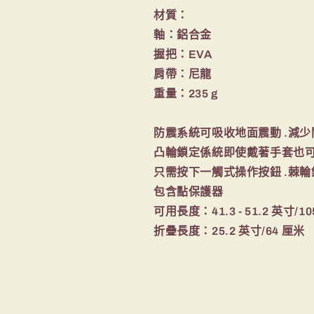
材質：
軸：鋁合金
握把：EVA
肩帶：尼龍
重量：235 g
防震系統可吸收地面震動 .減
凸輪鎖定係統即使戴著手套也
只需按下一觸式操作按鈕 .棘
包含點保護器
可用長度：41.3 - 51.2 英寸/105
折疊長度：25.2 英寸/64 厘米