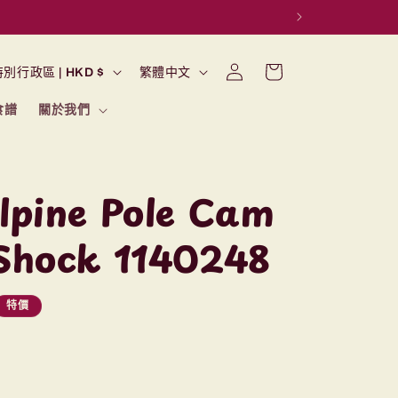
購
語
登
物
香港特別行政區 | HKD $
繁體中文
入
言
車
食譜
關於我們
lpine Pole Cam
 Shock 1140248
特價