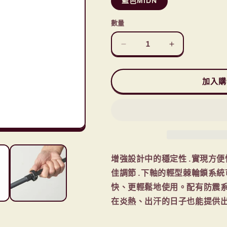
藍色MIDN
數量
Montbell
Montbell
Alpine
Alpine
Pole
Pole
Cam
Cam
加入購
Lock
Lock
Anti
Anti
Shock
Shock
1140248
1140248
數
數
量
量
增強設計中的穩定性 .實現方
減
增
佳調節 .下軸的輕型棘輪鎖系
少
加
快、更輕鬆地使用。配有防震系統
在炎熱、出汗的日子也能提供