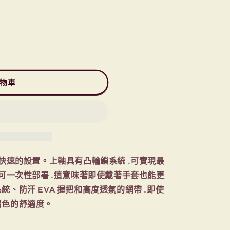
物車
便快速的設置。上軸具有凸輪鎖系統 .可實現最
統可一次性部署 .這意味著即使戴著手套也能更
、防汗 EVA 握把和高度透氣的網帶 .即使
出色的舒適度。