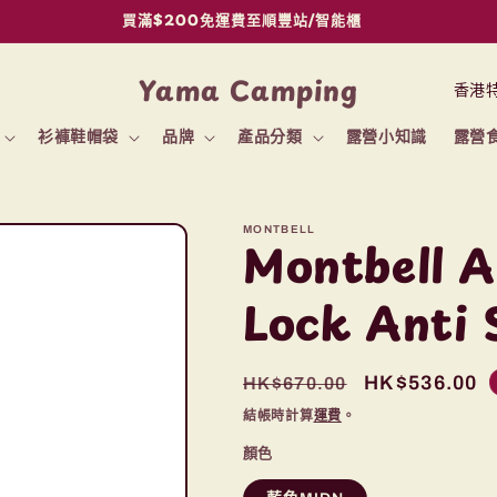
買滿$200免運費至順豐站/智能櫃
國
Yama Camping
家
衫褲鞋帽袋
品牌
產品分類
露營小知識
露營
/
地
區
MONTBELL
Montbell A
Lock Anti
定
售
HK$536.00
HK$670.00
價
價
結帳時計算
運費
。
顏色