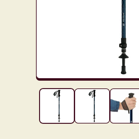
在
互
動
視
窗
中
開
啟
多
媒