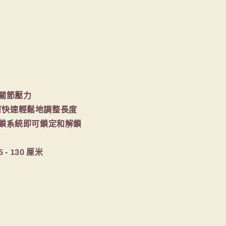
少關節壓力
可快速輕鬆地調整長度
輪鎖系統即可鎖定和解鎖
 - 130 厘米