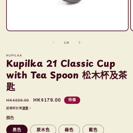
在
互
/
1
/
8
動
視
KUPILKA
窗
Kupilka 21 Classic Cup
中
開
with Tea Spoon 松木杯及茶
啟
多
匙
媒
體
檔
定
售
HK$179.00
特價
HK$239.00
案
1
2
價
價
結帳時計算
運費
。
顏色
黑色
原木色
綠色
藍色