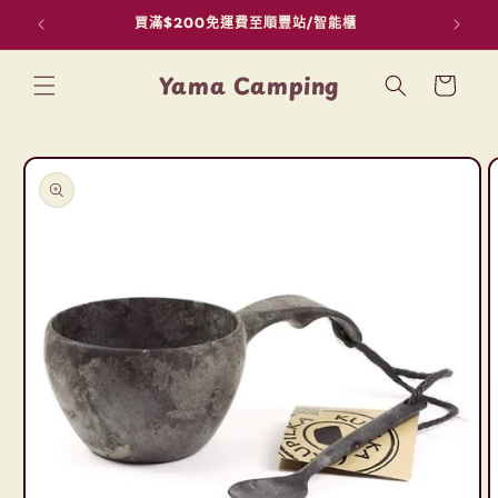
買滿$200免運費至順豐站/智能櫃
用F
跳至內容
購
Yama Camping
物
車
略過產品
資訊