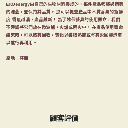
EKOenergy由自己的生物材料製成的，每件產品都經過精美
少
加
的陳舊，並保持其品質。 您可以檢查產品中木質香氣的新鮮
度-香氣越濃，產品越新！ 為了確保餐具的使用壽命，我們
不建議將它們放在微波爐，火爐或明火中。 在產品使用壽命
結束時，可以將其回收，焚化以獲取熱能或將其返回製造商
以進行再利用。
產地：芬蘭
顧客評價