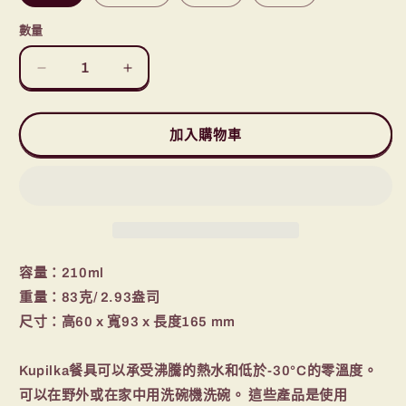
數量
Kupilka
Kupilka
21
21
Classic
Classic
Cup
Cup
加入購物車
with
with
Tea
Tea
Spoon
Spoon
松
松
木
木
杯
杯
容量：210ml
及
及
重量：83克/ 2.93盎司
茶
茶
尺寸：高60 x 寬93 x 長度165 mm
匙
匙
數
數
Kupilka餐具可以承受沸騰的熱水和低於-30°C的零溫度。
量
量
可以在野外或在家中用洗碗機洗碗。 這些產品是使用
減
增