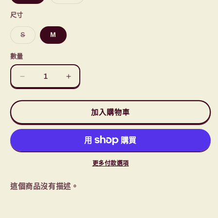
類
已
售
尺寸
罄
或
子
S
M
無
類
法
已
供
售
貨
數量
罄
或
無
Chums
Chums
法
供
Booby
Booby
貨
Mail
Mail
Stamps
Stamps
加入購物車
T-
T-
Shirt
Shirt
CH01-
CH01-
1972
1972
數
數
更多付款選項
量
量
這個商品沒有描述。
減
增
少
加