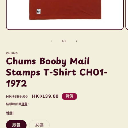
在
互
/
1
/
2
動
視
窗
CHUMS
Chums Booby Mail
中
開
Stamps T-Shirt CH01-
啟
多
1972
媒
體
檔
定
售
HK$139.00
特價
HK$359.00
案
1
2
價
價
結帳時計算
運費
。
性別
子
男裝
女裝