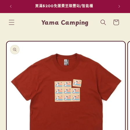
買滿$200免運費至順豐站/智能櫃
用F
跳至內容
購
Yama Camping
物
車
略過產品
資訊